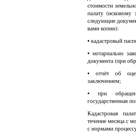
стоимости земельн
палату (исковому 
следующие докумен
вами копии):
• кадастровый пасп
• нотариально зав
документа (при обр
• отчёт об оце
заключением;
• при обращен
государственная п
Кадастровая пала
течение месяца с м
с нормами процессу