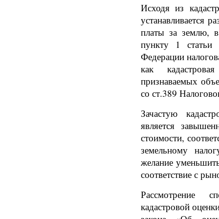
Исходя из кадаст
устанавливается р
платы за землю, в
пункту 1 статьи 
Федерации налогова
как кадастрова
признаваемых объе
со ст.389 Налогово
Зачастую кадастр
является завыше
стоимости, соответ
земельному налог
желание уменьшить
соответствие с ры
Рассмотрение с
кадастровой оценки
закона «Об оцен