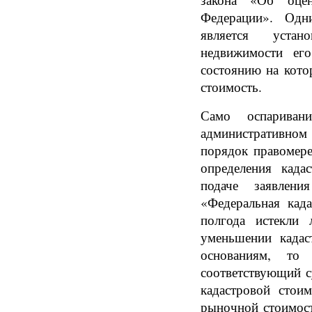
Федерации». Одн
является уста
недвижимости ег
состоянию на кото
стоимость.
Само оспариван
административн
порядок правомере
определения када
подаче заявлен
«Федеральная када
полгода истекли 
уменьшении када
основаниям, то
соответствующий с
кадастровой стои
рыночной стоимост