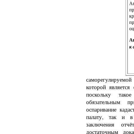
Аг
пр
к
п
оц
А
к 
саморегулируемо
которой является
поскольку такое
обязательным п
оспаривание када
палату, так и в
заключения отч
достаточным дока