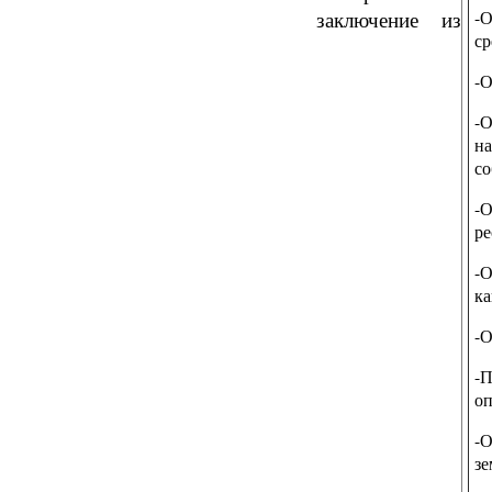
заключение из
-О
ср
-О
-
на
со
-
ре
-О
ка
-О
-
оп
-
зе